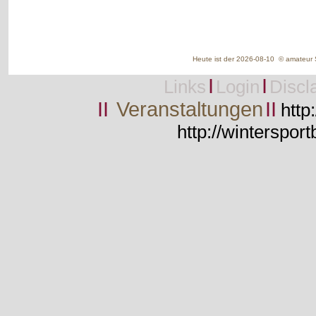
Heute ist der 2026-08-10 © amateur S
I
I
Links
Login
Discl
II
Veranstaltungen
II
http
http://wintersport