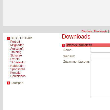
|
|
Diashow
Downloads
Downloads
SKI CLUB HAID
::
Portrait
::
Mitglieder
Website anmelden
::
Ausschuß
Name:
::
Training
::
Skikurse
Website:
::
Events
Zusammenfassung:
::
St. Valentin
::
Haideralm
::
Sponsoren
::
Kontakt
::
Downloads
Laufsport