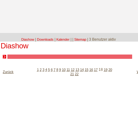
|
|
|
|
| 3 Benutzer aktiv
Diashow
Downloads
Kalender
Sitemap
Diashow
18
1
2
3
4
5
6
7
8
9
10
11
12
13
14
15
16
17
19
20
Zurück
21
22