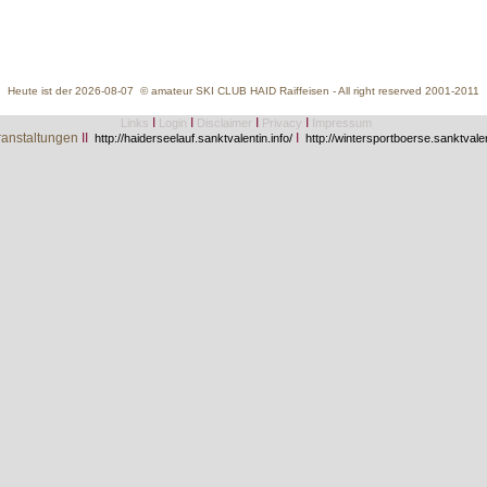
Heute ist der 2026-08-07 © amateur SKI CLUB HAID Raiffeisen - All right reserved 2001-2011
I
I
I
I
Links
Login
Disclaimer
Privacy
Impressum
anstaltungen
II
I
http://haiderseelauf.sanktvalentin.info/
http://wintersportboerse.sanktvalen