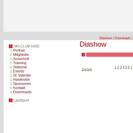
|
Diashow
Downloads
Diashow
SKI CLUB HAID
::
Portrait
::
Mitglieder
::
Ausschuß
::
Training
::
Skikurse
1
2
3
4
5
6
7
Zurück
::
Events
::
St. Valentin
::
Haideralm
::
Sponsoren
::
Kontakt
::
Downloads
Laufsport