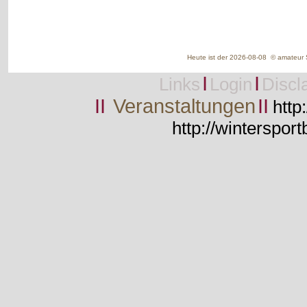
Heute ist der 2026-08-08 © amateur S
I
I
Links
Login
Discl
II
Veranstaltungen
II
http
http://wintersport