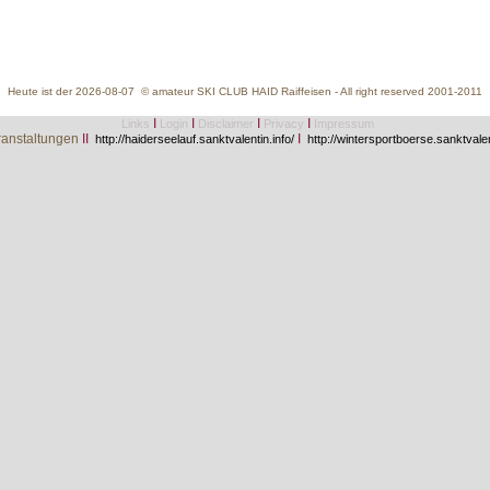
Heute ist der 2026-08-07 © amateur SKI CLUB HAID Raiffeisen - All right reserved 2001-2011
I
I
I
I
Links
Login
Disclaimer
Privacy
Impressum
anstaltungen
II
I
http://haiderseelauf.sanktvalentin.info/
http://wintersportboerse.sanktvalen