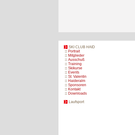
SKI CLUB HAID
::
Portrait
::
Mitglieder
::
Ausschuß
::
Training
::
Skikurse
::
Events
::
St. Valentin
::
Haideralm
::
Sponsoren
::
Kontakt
::
Downloads
Laufsport