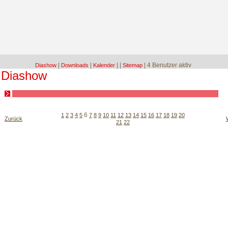
|
|
|
|
| 4 Benutzer aktiv
Diashow
Downloads
Kalender
Sitemap
Diashow
6
1
2
3
4
5
7
8
9
10
11
12
13
14
15
16
17
18
19
20
Zurück
21
22