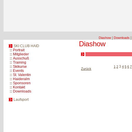
|
Diashow
Downloads
Diashow
SKI CLUB HAID
::
Portrait
::
Mitglieder
::
Ausschuß
::
Training
::
Skikurse
3
1
2
4
5
6
7
Zurück
::
Events
::
St. Valentin
::
Haideralm
::
Sponsoren
::
Kontakt
::
Downloads
Laufsport