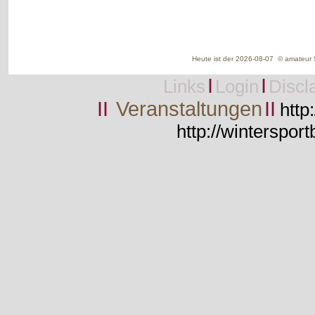
Heute ist der 2026-08-07 © amateur S
I
I
Links
Login
Discl
II
Veranstaltungen
II
http
http://wintersport