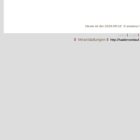
Heute ist der 2026-08-10 © amateur S
I
I
Links
Login
II
Veranstaltungen
II
http://haiderseelauf