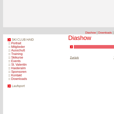
|
Diashow
Downloads
Diashow
SKI CLUB HAID
::
Portrait
::
Mitglieder
::
Ausschuß
::
Training
::
Skikurse
Zurück
::
Events
::
St. Valentin
::
Haideralm
::
Sponsoren
::
Kontakt
::
Downloads
Laufsport