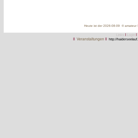
Heute ist der 2026-08-09 © amateur S
I
I
Links
Login
II
Veranstaltungen
II
http://haiderseelauf