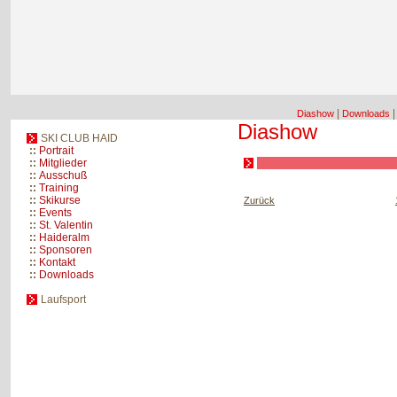
|
Diashow
Downloads
Diashow
SKI CLUB HAID
::
Portrait
::
Mitglieder
::
Ausschuß
::
Training
::
Skikurse
Zurück
::
Events
::
St. Valentin
::
Haideralm
::
Sponsoren
::
Kontakt
::
Downloads
Laufsport