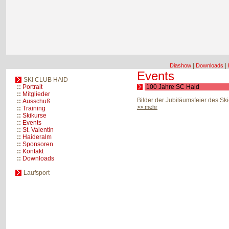
|
|
Diashow
Downloads
Events
SKI CLUB HAID
::
Portrait
100 Jahre SC Haid
::
Mitglieder
Bilder der Jubiläumsfeier des Ski
::
Ausschuß
>> mehr
::
Training
::
Skikurse
::
Events
::
St. Valentin
::
Haideralm
::
Sponsoren
::
Kontakt
::
Downloads
Laufsport