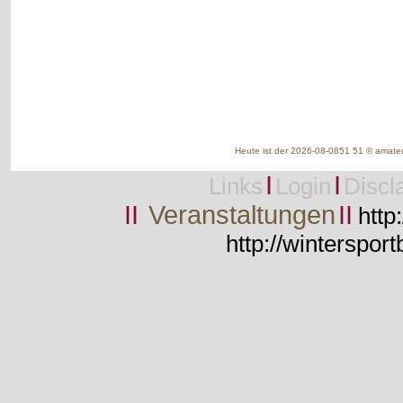
Heute ist der 2026-08-0851 51 © amateu
I
I
Links
Login
Discl
II
Veranstaltungen
II
http
http://wintersport