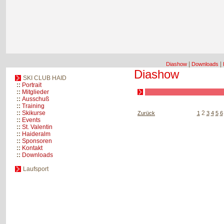
|
|
Diashow
Downloads
Diashow
SKI CLUB HAID
::
Portrait
::
Mitglieder
::
Ausschuß
::
Training
::
Skikurse
2
Zurück
1
3
4
5
6
::
Events
::
St. Valentin
::
Haideralm
::
Sponsoren
::
Kontakt
::
Downloads
Laufsport