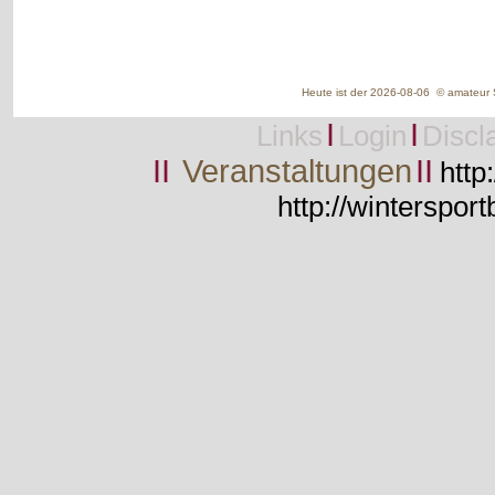
Heute ist der 2026-08-06 © amateur S
I
I
Links
Login
Discl
II
Veranstaltungen
II
http
http://wintersport