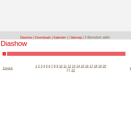
|
|
|
|
| 3 Benutzer aktiv
Diashow
Downloads
Kalender
Sitemap
Diashow
1
2
3
4
5
6
7
8
9
10
11
12
13
14
15
16
17
18
19
20
Zurück
21
22