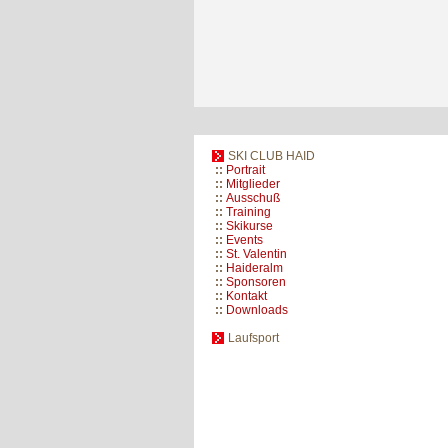
SKI CLUB HAID
::
Portrait
::
Mitglieder
::
Ausschuß
::
Training
::
Skikurse
::
Events
::
St. Valentin
::
Haideralm
::
Sponsoren
::
Kontakt
::
Downloads
Laufsport