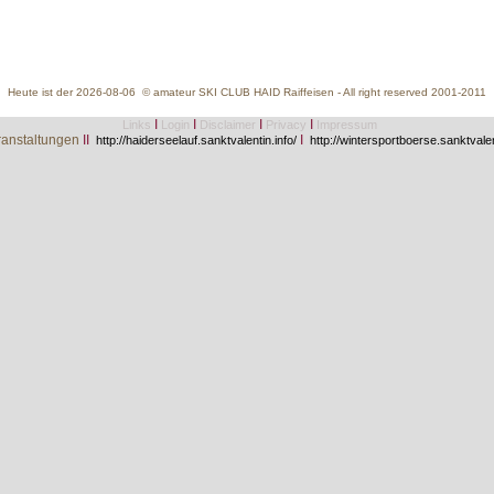
Heute ist der 2026-08-06 © amateur SKI CLUB HAID Raiffeisen - All right reserved 2001-2011
I
I
I
I
Links
Login
Disclaimer
Privacy
Impressum
anstaltungen
II
I
http://haiderseelauf.sanktvalentin.info/
http://wintersportboerse.sanktvalen