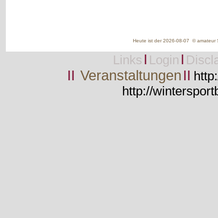
Heute ist der 2026-08-07 © amateur S
I
I
Links
Login
Discl
II
Veranstaltungen
II
http
http://wintersport