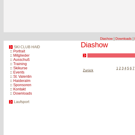
|
|
Diashow
Downloads
Diashow
SKI CLUB HAID
::
Portrait
::
Mitglieder
::
Ausschuß
::
Training
::
Skikurse
1
2
3
4
5
6
7
Zurück
::
Events
::
St. Valentin
::
Haideralm
::
Sponsoren
::
Kontakt
::
Downloads
Laufsport