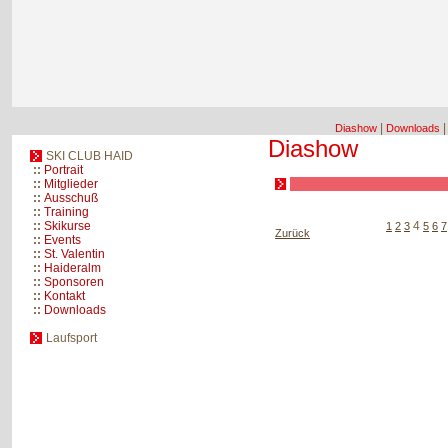
|
Diashow
Downloads
Diashow
SKI CLUB HAID
::
Portrait
::
Mitglieder
::
Ausschuß
::
Training
::
Skikurse
4
1
2
3
5
6
7
Zurück
::
Events
::
St. Valentin
::
Haideralm
::
Sponsoren
::
Kontakt
::
Downloads
Laufsport