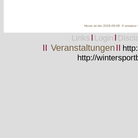
Heute ist der 2026-08-09 © amateur S
I
I
Links
Login
Discl
II
Veranstaltungen
II
http
http://wintersport