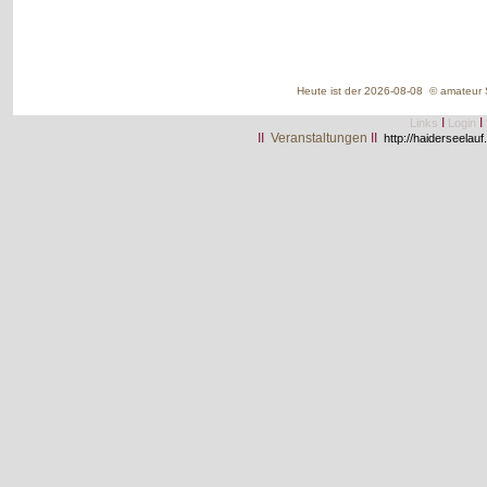
Heute ist der 2026-08-08 © amateur S
I
I
Links
Login
II
Veranstaltungen
II
http://haiderseelauf