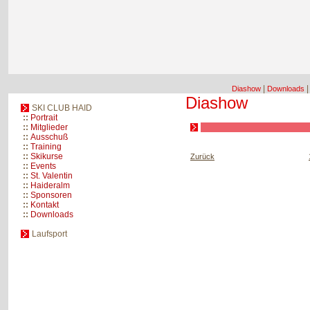
|
Diashow
Downloads
Diashow
SKI CLUB HAID
::
Portrait
::
Mitglieder
::
Ausschuß
::
Training
::
Skikurse
Zurück
::
Events
::
St. Valentin
::
Haideralm
::
Sponsoren
::
Kontakt
::
Downloads
Laufsport